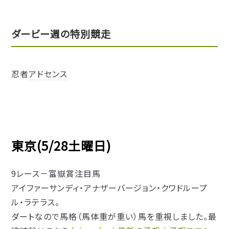
ダービー週の特別競走
忍者
アドセンス
東京(5/28土曜日)
9レース－
富嶽
賞注目馬
アイファーサンディ・アナザーバージョン・クワドループ
ル・ラテラス。
ダートなので馬格（馬体重が重い）馬を重視しました。最