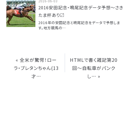
2016-06-03
2016安田記念・鳴尾記念データ予想～さき
たま杯あり〼
2016年の安田記念と鳴尾記念をデータで予想しま
す。地方競馬の…
«
全米が驚愕！ロー
HTMLで書く雑記第20
ラ・ブレタンちゃん(13
回～自転車がパンク
才…
し…
»