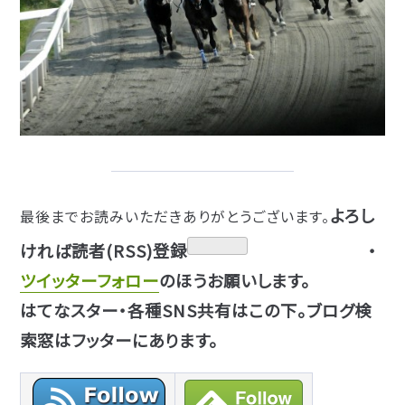
よろし
最後までお読みいただきありがとうございます。
ければ読者(RSS)登録
・
ツイッターフォロー
のほうお願いします。
はてなスター・各種SNS共有はこの下。ブログ検
索窓はフッターにあります。