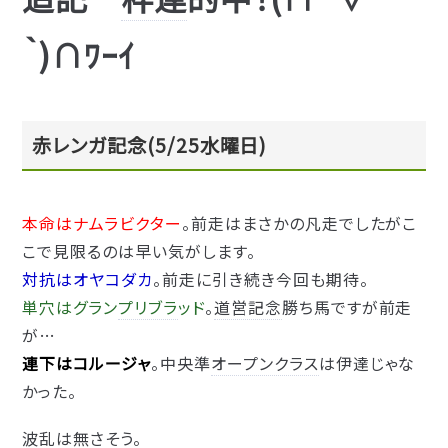
｀)∩ﾜｰｲ
赤レンガ記念(5/25水曜日)
本命はナムラビクター
。前走はまさかの凡走でしたがこ
こで見限るのは早い気がします。
対抗はオヤコダカ
。前走に引き続き今回も期待。
単穴はグラン
プリブラ
ッド
。
道営記念
勝ち馬ですが前走
が…
連下はコルージャ
。中央準
オープンクラス
は伊達じゃな
かった。
波乱は無さそう。