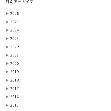
月別アーカイブ
▶
2026
▶
2025
▶
2024
▶
2023
▶
2022
▶
2021
▶
2020
▶
2019
▶
2018
▶
2017
▶
2016
▶
2015