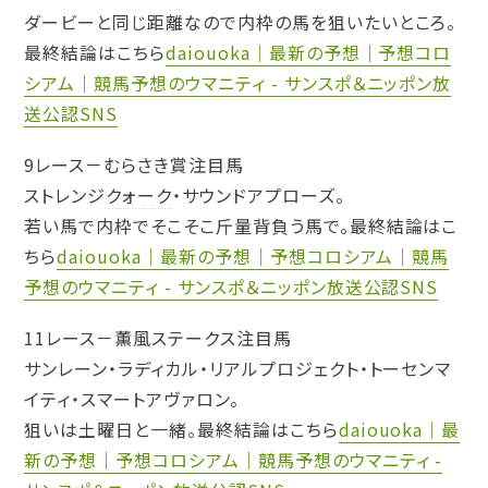
ダービーと同じ距離なので内枠の馬を狙いたいところ。
最終結論はこちら
daiouoka｜最新の予想｜予想コロ
シアム｜競馬予想のウマニティ - サンスポ＆ニッポン放
送公認SNS
9レース－むらさき賞注目馬
ストレンジ
クォーク
・サウンドアプローズ。
若い馬で内枠でそこそこ斤量背負う馬で。最終結論はこ
ちら
daiouoka｜最新の予想｜予想コロシアム｜競馬
予想のウマニティ - サンスポ＆ニッポン放送公認SNS
11レース－薫風ステークス注目馬
サンレーン・ラディカル・リアルプロジェクト・トーセンマ
イティ・スマートアヴァロン。
狙いは土曜日と一緒。最終結論はこちら
daiouoka｜最
新の予想｜予想コロシアム｜競馬予想のウマニティ -