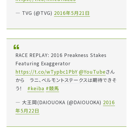
— TVG (@TVG)
2016年5月21日
RACE REPLAY: 2016 Preakness Stakes
Featuring Exaggerator
https://t.co/wTypbc1PbY
@YouTube
さん
から ラニ、
ベルモントステークス
は期待できそ
う！
#keiba
#競馬
— 大王岡(DAIOUOKA (@DAIOUOKA)
2016
年5月22日