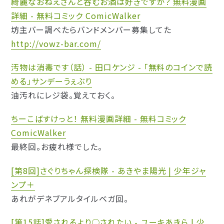
綺麗なおねえさんと呑むお酒は好きですか？ 無料漫画
詳細 - 無料コミック ComicWalker
坊主バー調べたらバンドメンバー募集してた
http://vowz-bar.com/
汚物は消毒です（話） - 田口ケンジ - 「無料のコインで読
める」サンデーうぇぶり
油汚れにレジ袋。覚えておく。
ちーこばすけっと！ 無料漫画詳細 - 無料コミック
ComicWalker
最終回。お疲れ様でした。
[第8回]さぐりちゃん探検隊 - あきやま陽光 | 少年ジャ
ンプ＋
あれがデネブアルタイルベガ回。
[第15話]愛されるより○されたい - ユーキあきら | 少