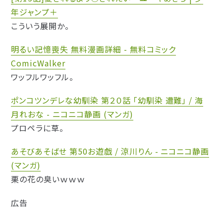
年ジャンプ＋
こういう展開か。
明るい記憶喪失 無料漫画詳細 - 無料コミック
ComicWalker
ワッフルワッフル。
ポンコツンデレな幼馴染 第２０話 「幼馴染 遭難」 / 海
月れおな - ニコニコ静画 (マンガ)
プロペラに草。
あそびあそばせ 第50お遊戯 / 涼川りん - ニコニコ静画
(マンガ)
栗の花の臭いｗｗｗ
広告