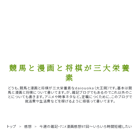
競馬と漫画と将棋が三大栄養
素
どうも、競馬と漫画と将棋が三大栄養素なdaiouoka（大王岡）です。基本は競
馬と漫画と将棋について書いてます。が、雑記ブログでもあるのでこれ以外のこ
とについても書きます。アニメや時事ネタなど。定職につくために、このブログで
就活費や生活費などを稼げるように頑張って書いてます。
トップ
>
感想
>
今週の雑記・ｱﾆﾒ漫画感想97回～いろいろ時間短縮したい